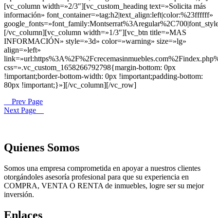
[vc_column width=»2/3″][vc_custom_heading text=»Solicita más
información» font_container=»tag:h2|text_align:left|color:%23ffffff»
google_fonts=»font_family:Montserrat%3Aregular%2C700|font_s
[/vc_column][vc_column width=»1/3″][vc_btn title=»MAS
INFORMACIÓN» style=»3d» color=»warning» size=»lg»
align=»left»
link=»url:https%3A%2F%2Fcrecemasinmuebles.com%2Findex.php
css=».vc_custom_1658266792798{margin-bottom: 0px
!important;border-bottom-width: 0px !important;padding-bottom:
80px !important;}»][/vc_column][/vc_row]
Prev Page
Next Page
Quienes Somos
Somos una empresa comprometida en apoyar a nuestros clientes
otorgándoles asesoría profesional para que su experiencia en
COMPRA, VENTA O RENTA de inmuebles, logre ser su mejor
inversión.
Enlaces