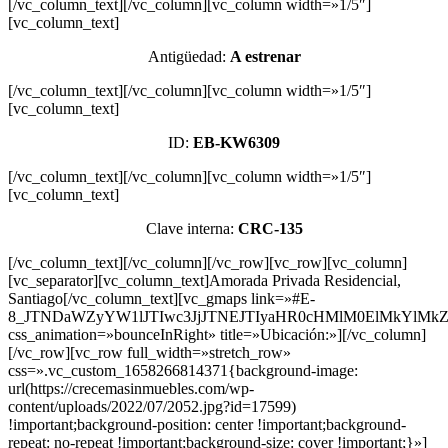
[/vc_column_text][/vc_column][vc_column width=»1/5″]
[vc_column_text]
Antigüedad:
A estrenar
[/vc_column_text][/vc_column][vc_column width=»1/5″]
[vc_column_text]
ID:
EB-KW6309
[/vc_column_text][/vc_column][vc_column width=»1/5″]
[vc_column_text]
Clave interna:
CRC-135
[/vc_column_text][/vc_column][/vc_row][vc_row][vc_column]
[vc_separator][vc_column_text]Amorada Privada Residencial,
Santiago[/vc_column_text][vc_gmaps link=»#E-
8_JTNDaWZyYW1lJTIwc3JjJTNEJTIyaHR0cHMlM0ElMkYlMk
css_animation=»bounceInRight» title=»Ubicación:»][/vc_column]
[/vc_row][vc_row full_width=»stretch_row»
css=».vc_custom_1658266814371{background-image:
url(https://crecemasinmuebles.com/wp-
content/uploads/2022/07/2052.jpg?id=17599)
!important;background-position: center !important;background-
repeat: no-repeat !important;background-size: cover !important;}»]